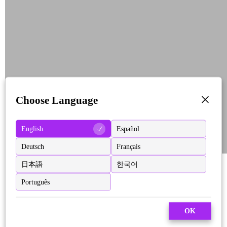
Choose Language
English
Español
Deutsch
Français
日本語
한국어
Português
OK