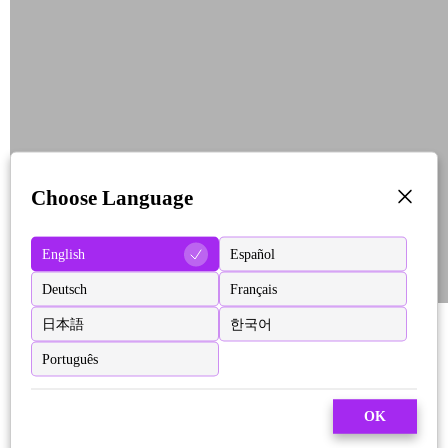
Choose Language
English
Español
Deutsch
Français
日本語
한국어
Português
OK