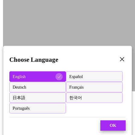
Choose Language
English
Español
Deutsch
Français
日本語
한국어
Português
OK