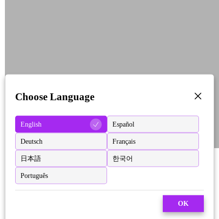
Choose Language
English
Español
Deutsch
Français
日本語
한국어
Português
OK