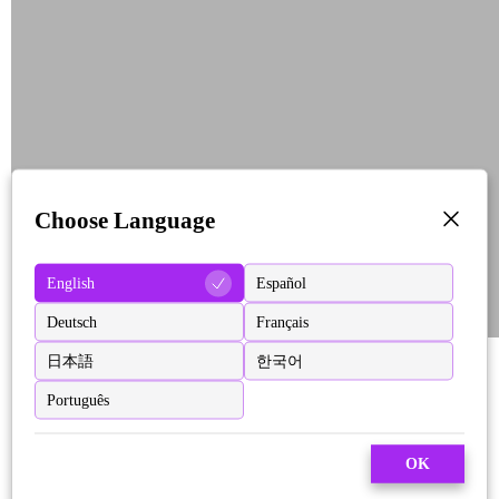
Choose Language
English
Español
Deutsch
Français
日本語
한국어
Português
OK