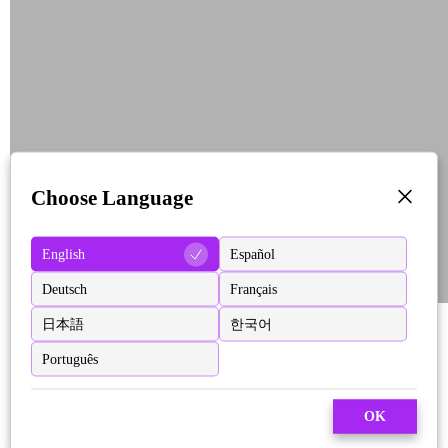
Choose Language
English
Español
Deutsch
Français
日本語
한국어
Português
OK