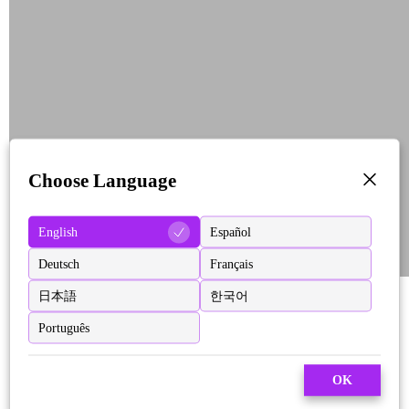
Choose Language
English
Español
Deutsch
Français
日本語
한국어
Português
OK