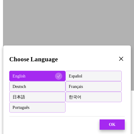
Choose Language
English
Español
Deutsch
Français
日本語
한국어
Português
OK