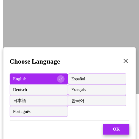
Choose Language
English
Español
Deutsch
Français
日本語
한국어
Português
OK