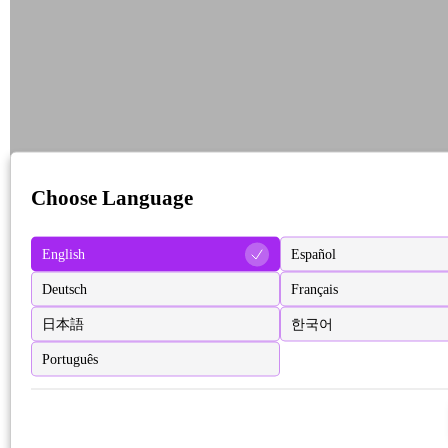
Choose Language
English
Español
Deutsch
Français
日本語
한국어
Português