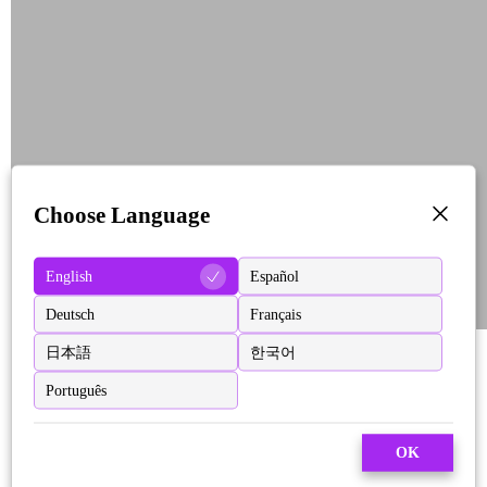
Choose Language
English
Español
Deutsch
Français
日本語
한국어
Português
OK