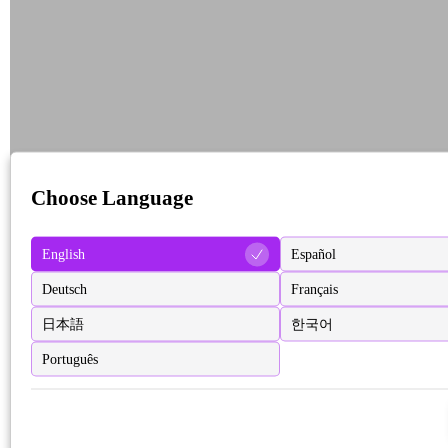
Choose Language
English
Español
Deutsch
Français
日本語
한국어
Português