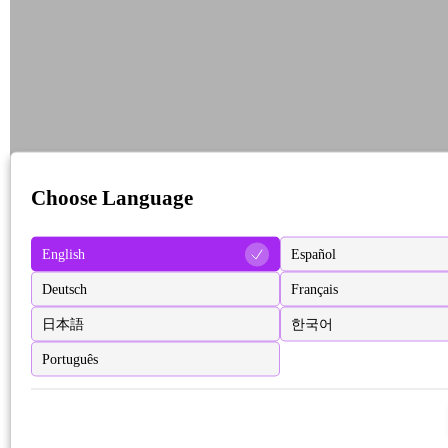
Choose Language
English
Español
Deutsch
Français
日本語
한국어
Português