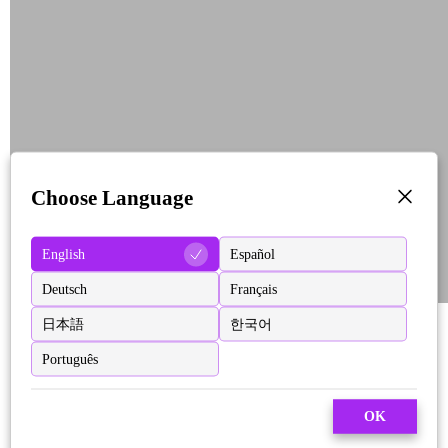
Choose Language
English
Español
Deutsch
Français
日本語
한국어
Português
OK