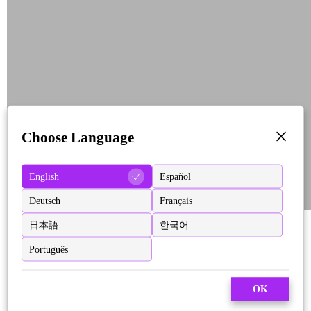
Choose Language
English
Español
Deutsch
Français
日本語
한국어
Português
OK