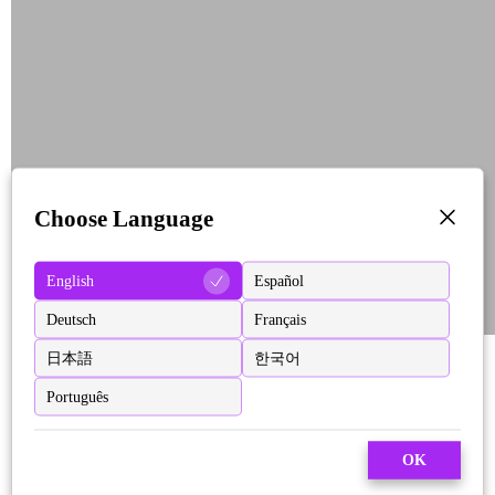
Choose Language
English
Español
Deutsch
Français
日本語
한국어
Português
OK