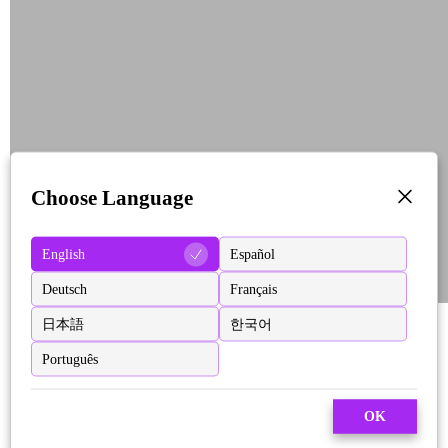
Choose Language
English
Español
Deutsch
Français
日本語
한국어
Português
OK