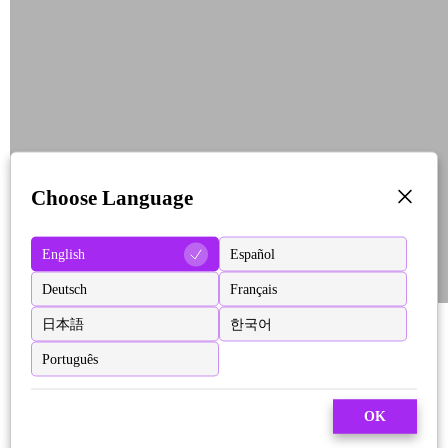
Choose Language
English
Español
Deutsch
Français
日本語
한국어
Português
OK