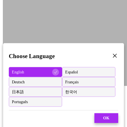
Choose Language
English
Español
Deutsch
Français
日本語
한국어
Português
OK