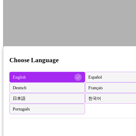
Choose Language
English
Español
Deutsch
Français
日本語
한국어
Português