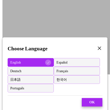
Choose Language
English
Español
Deutsch
Français
日本語
한국어
Português
OK