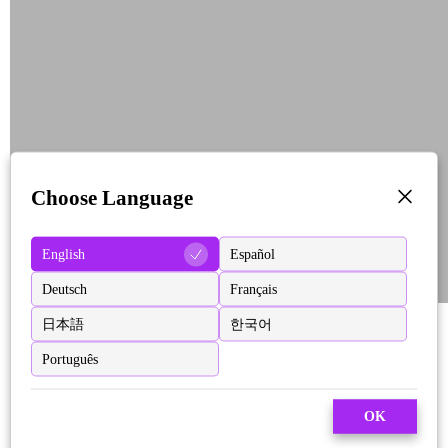
Choose Language
English
Español
Deutsch
Français
日本語
한국어
Português
OK