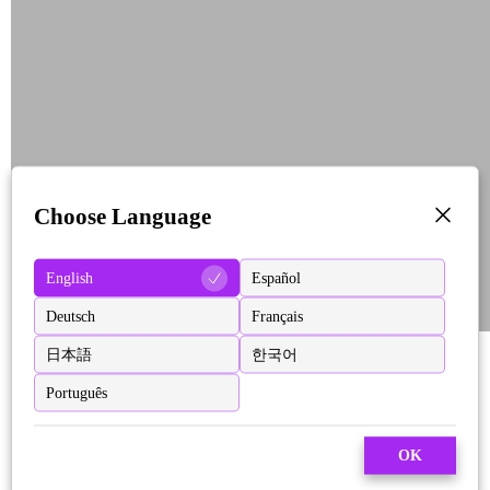
Choose Language
English
Español
Deutsch
Français
日本語
한국어
Português
OK