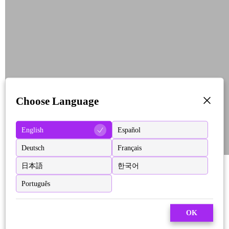
Choose Language
English
Español
Deutsch
Français
日本語
한국어
Português
OK