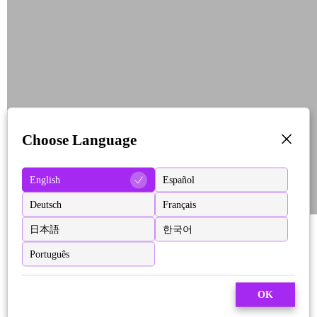
Choose Language
English
Español
Deutsch
Français
日本語
한국어
Português
OK