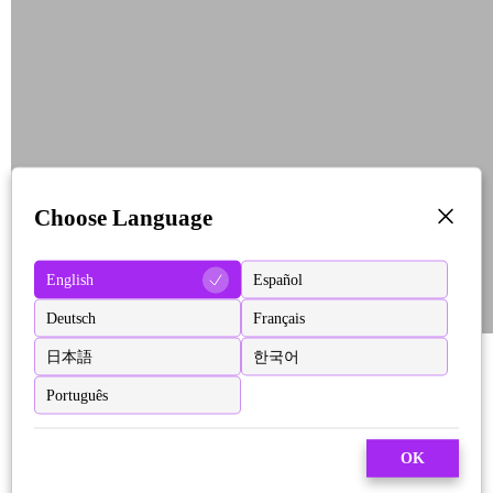
Choose Language
English
Español
Deutsch
Français
日本語
한국어
Português
OK