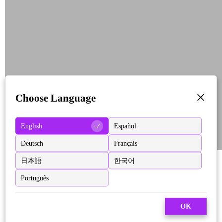
Choose Language
English
Español
Deutsch
Français
日本語
한국어
Português
OK