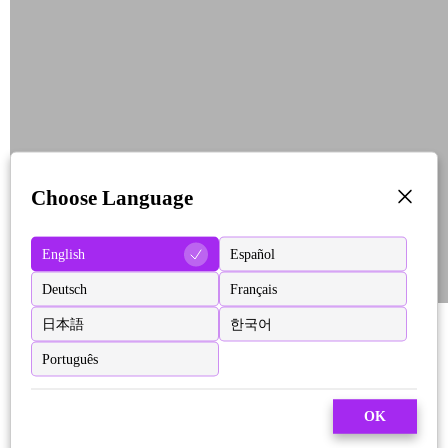
Choose Language
English
Español
Deutsch
Français
日本語
한국어
Português
OK