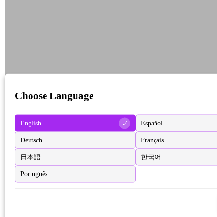
Choose Language
English
Español
Deutsch
Français
日本語
한국어
Português