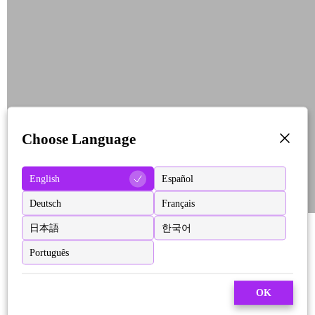
Choose Language
English
Español
Deutsch
Français
日本語
한국어
Português
OK