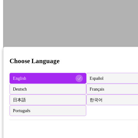
Choose Language
English
Español
Deutsch
Français
日本語
한국어
Português