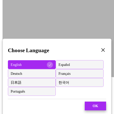
Choose Language
English
Español
Deutsch
Français
日本語
한국어
Português
OK