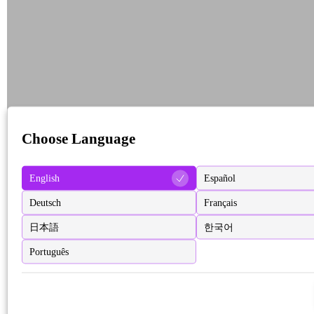
Choose Language
English
Español
Deutsch
Français
日本語
한국어
Português