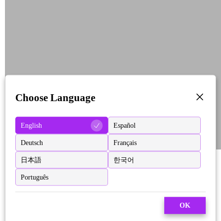
Choose Language
English
Español
Deutsch
Français
日本語
한국어
Português
OK