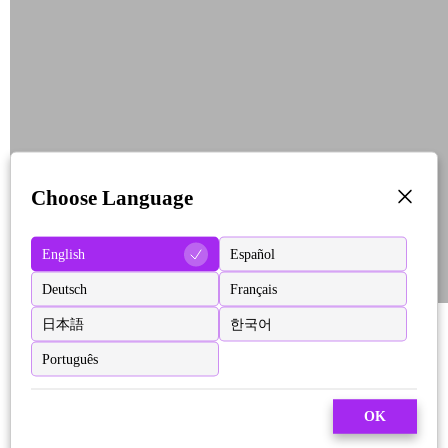
Choose Language
English
Español
Deutsch
Français
日本語
한국어
Português
OK