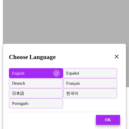
Choose Language
English
Español
Deutsch
Français
日本語
한국어
Português
OK