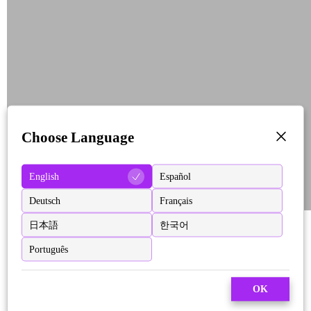
Choose Language
English
Español
Deutsch
Français
日本語
한국어
Português
OK