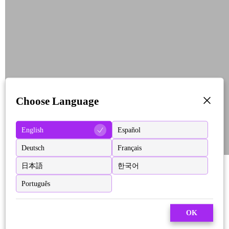
Choose Language
English
Español
Deutsch
Français
日本語
한국어
Português
OK