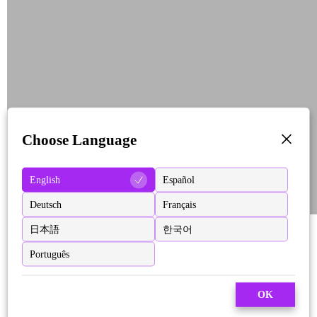
Choose Language
English
Español
Deutsch
Français
日本語
한국어
Português
OK