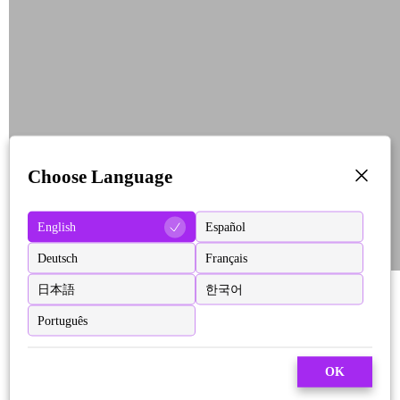
Choose Language
English
Español
Deutsch
Français
日本語
한국어
Português
OK