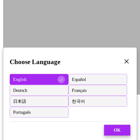
Choose Language
English
Español
Deutsch
Français
日本語
한국어
Português
OK