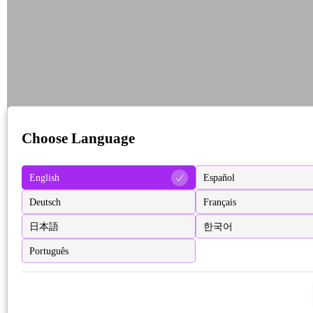
Choose Language
English
Español
Deutsch
Français
日本語
한국어
Português