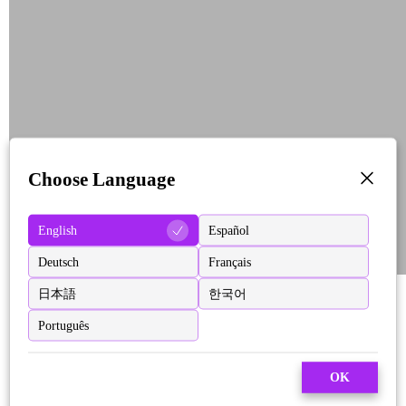
Choose Language
English
Español
Deutsch
Français
日本語
한국어
Português
OK