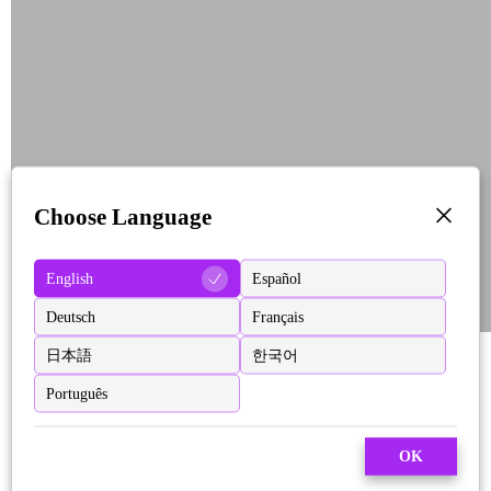
Choose Language
English
Español
Deutsch
Français
日本語
한국어
Português
OK