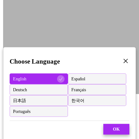
Choose Language
English
Español
Deutsch
Français
日本語
한국어
Português
OK