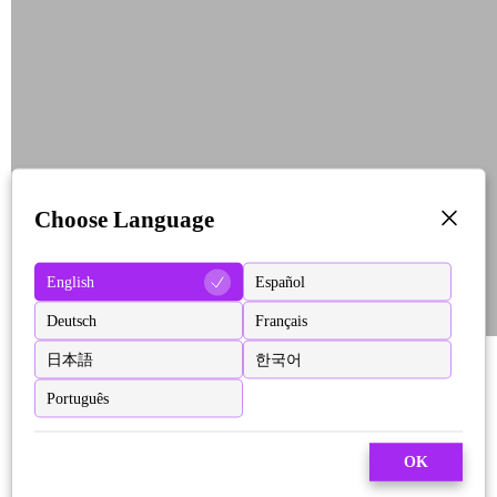
Choose Language
English
Español
Deutsch
Français
日本語
한국어
Português
OK