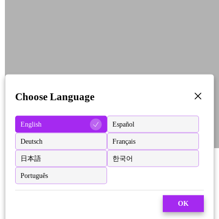
Choose Language
English
Español
Deutsch
Français
日本語
한국어
Português
OK