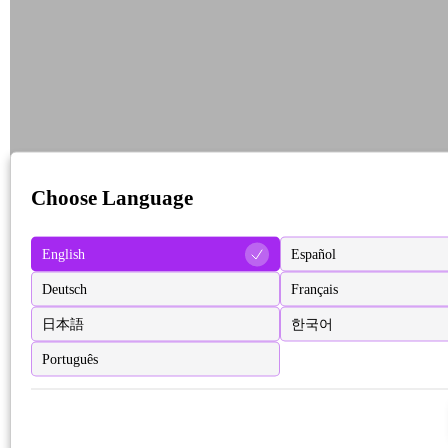
Choose Language
English
Español
Deutsch
Français
日本語
한국어
Português