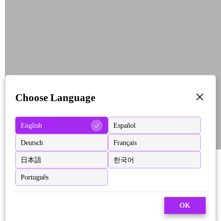
Choose Language
English
Español
Deutsch
Français
日本語
한국어
Português
OK