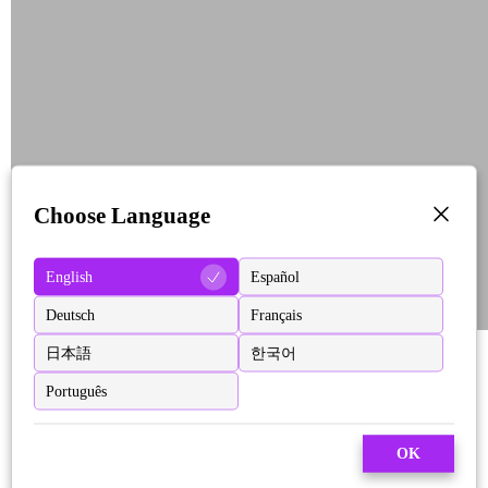
Choose Language
English
Español
Deutsch
Français
日本語
한국어
Português
OK